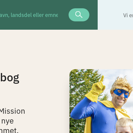
Vi e
rbog
 Mission
 nye
mmet.