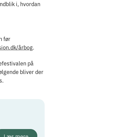
ndblik i, hvordan
 før
sion.dk/årbog
.
festivalen på
ølgende bliver der
s.
Læs mere