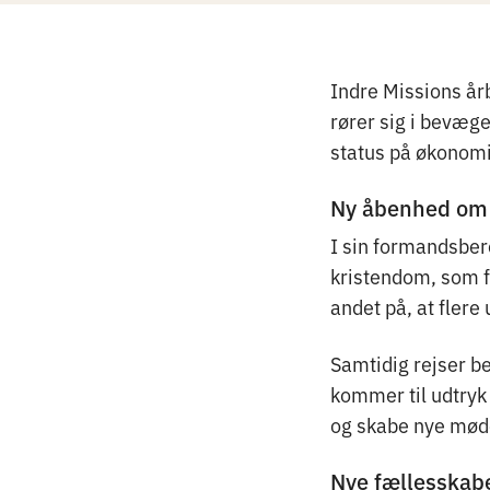
Indre Missions år
rører sig i bevæg
status på økonomi
Ny åbenhed om 
I sin formandsber
kristendom, som f
andet på, at fler
Samtidig rejser 
kommer til udtryk 
og skabe nye mød
Nye fællesskabe