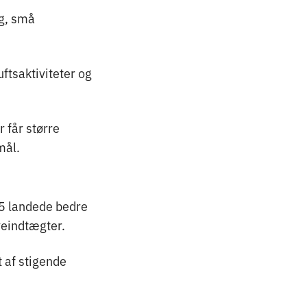
ag, små
ftsaktiviteter og
 får større
mål.
25 landede bedre
veindtægter.
 af stigende