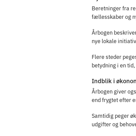
Beretninger fra r
fællesskaber og 
Årbogen beskriver 
nye lokale initiat
Flere steder peges
betydning i en ti
Indblik i økono
Årbogen giver ogs
end frygtet efter 
Samtidig peger øk
udgifter og behove