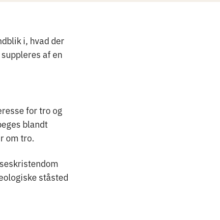
blik i, hvad der
 suppleres af en
esse for tro og
peges blandt
r om tro.
lseskristendom
teologiske ståsted