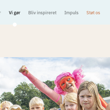
r
Vi gør
Bliv inspireret
Impuls
Støt os