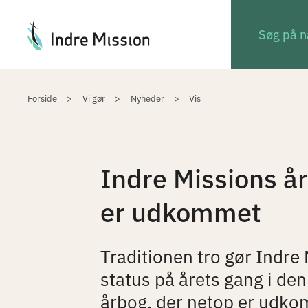
Du er her:
Forside
Vi gør
Nyheder
Vis
Indre Missions å
er udkommet
Traditionen tro gør Indre
status på årets gang i den
årbog, der netop er udko