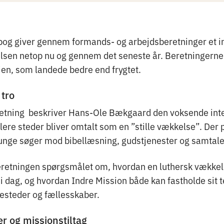
bog giver gennem formands- og arbejdsberetninger et ind
elsen netop nu og gennem det seneste år. Beretningerne
en, som landede bedre end frygtet.
tro
etning beskriver Hans-Ole Bækgaard den voksende inter
lere steder bliver omtalt som en ”stille vækkelse”. Der 
e unge søger mod bibellæsning, gudstjenester og samtale
beretningen spørgsmålet om, hvordan en luthersk vække
i dag, og hvordan Indre Mission både kan fastholde sit 
esteder og fællesskaber.
r og missionstiltag