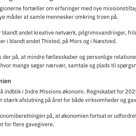
egionerne fortæller om erfaringer med nye missionstilt
nye måder at samle mennesker omkring troen på.
blandt andet kreative netværk, pilgrimsvandringer, frilu
iver i blandt andet Thisted, på Mors og i Næstved.
 der på, at mindre fællesskaber og personlige relationer
d, hvor mange søger nærvær, samtale og plads til spørgs
mien
å indblik i Indre Missions økonomi. Regnskabet for 20
en stærk afslutning på året for både virksomheder og ga
onomiberetningen på, at økonomien fortsat er udfordret
t for flere gavegivere.