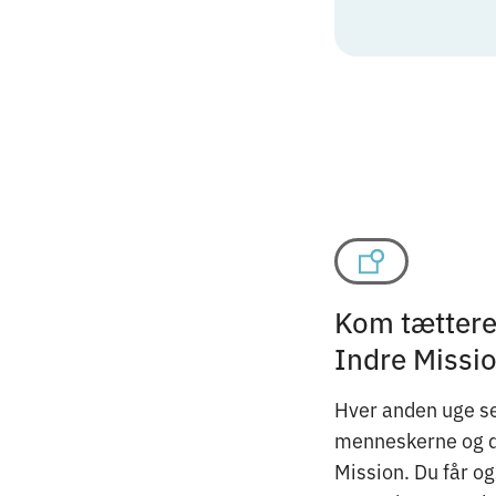
Kom tættere 
Indre Missi
Hver anden uge se
menneskerne og det
Mission. Du får o