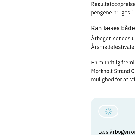
Resultatopgørelsen
pengene bruges i 
Kan læses både 
Årbogen sendes u
Årsmødefestivalen
En mundtlig frem
Mørkholt Strand Ca
mulighed for at st
Læs årbogen o