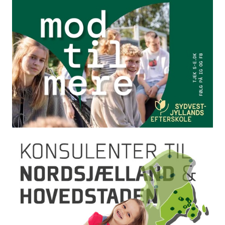
fokus på fællesskab på mange måder sætter
rammen for årets vestjyske festival.
Læs mere
29. april 2026
Generalsekretæren kommenterer på Come
Alive Denmark
I forlængelse af et møde i Hvide Sande
missionshus, har Impuls stillet en række