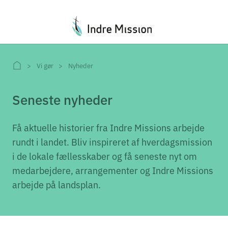
Du er her:
Vi gør
Nyheder
Seneste nyheder
Få aktuelle historier fra Indre Missions arbejde
rundt i landet. Bliv inspireret af hverdagsmission
i de lokale fællesskaber og få seneste nyt om
medarbejdere, arrangementer og Indre Missions
arbejde på landsplan.