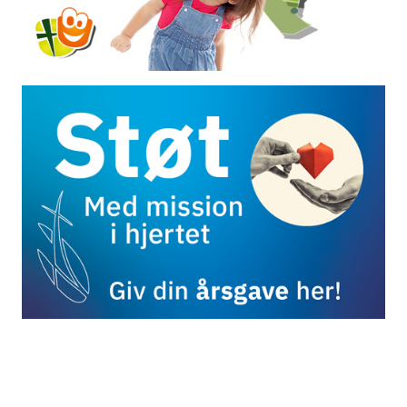
spørgsmål til Indre Missions generalsekretær
Jens Medom Madsen, der var med til mødet og
også har deltaget i de…
Læs mere
29. april 2026
En anden lære om Helligånden
Den nystartede forening Come Alive Denmark har
skabt uro og splittelse i flere vestjyske
menigheder og IM-fællesskaber. Et møde i Hvide