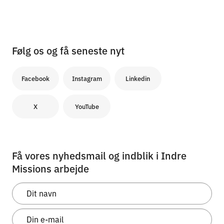
Sande ville skabe afklaring.
Læs mere
23. april 2026
Finsk-irakisk præst gav tips til at nå
arabere
Skal muslimer møde Jesus, må man til en start
forstå, at forskellen på en iraker og en iraner er
mere end blot et bogstav. Det var en af pointerne,
da netværket Mahabba samledes til en…