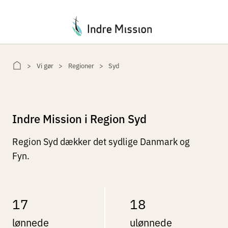
Du er her:
Vi gør
Regioner
Syd
Indre Mission i Region Syd
Region Syd dækker det sydlige Danmark og
Fyn.
17
18
lønnede
ulønnede