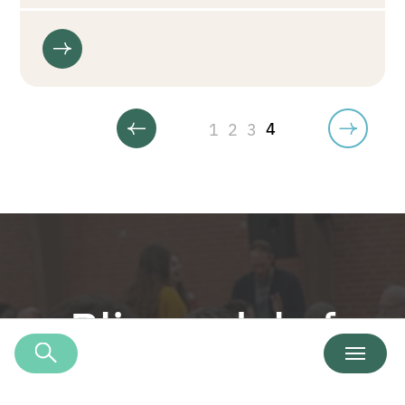
1
2
3
4
Bliv en del af
teamet