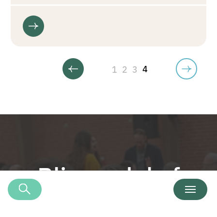
1
2
3
4
Bliv en del af
teamet