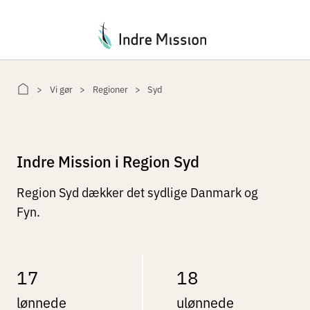
Du er her:
Vi gør
Regioner
Syd
Indre Mission i Region Syd
Region Syd dækker det sydlige Danmark og
Fyn.
17
18
lønnede
ulønnede