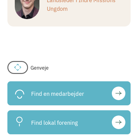
Ungdom
Genveje
Find en medarbejder
Find lokal forening