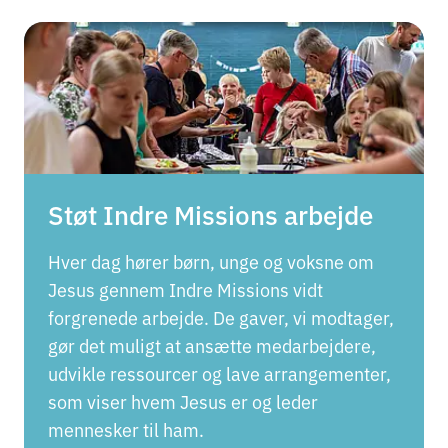
Støt Indre Missions arbejde
Hver dag hører børn, unge og voksne om
Jesus gennem Indre Missions vidt
forgrenede arbejde. De gaver, vi modtager,
gør det muligt at ansætte medarbejdere,
udvikle ressourcer og lave arrangementer,
som viser hvem Jesus er og leder
mennesker til ham.