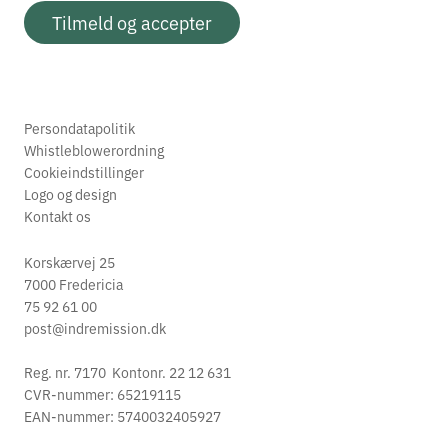
Tilmeld og accepter
Persondatapolitik
Whistleblowerordning
Cookieindstillinger
Logo og design
Kontakt os
Korskærvej 25
7000 Fredericia
75 92 61 00
post@indremission.dk
Reg. nr. 7170 Kontonr. 22 12 631
CVR-nummer: 65219115
EAN-nummer: 5740032405927