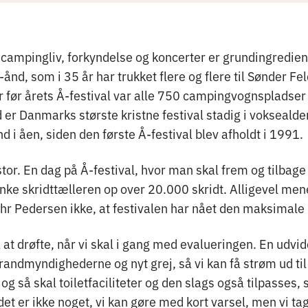
campingliv, forkyndelse og koncerter er grundingredien
ånd, som i 35 år har trukket flere og flere til Sønder Fel
r før årets Å-festival var alle 750 campingvognspladser 
er Danmarks største kristne festival stadig i voksealde
d i åen, siden den første Å-festival blev afholdt i 1991.
stor. En dag på Å-festival, hvor man skal frem og tilbage 
anke skridttælleren op over 20.000 skridt. Alligevel men
r Pedersen ikke, at festivalen har nået den maksimale 
 at drøfte, når vi skal i gang med evalueringen. En udvi
andmyndighederne og nyt grej, så vi kan få strøm ud til 
 så skal toiletfaciliteter og den slags også tilpasses, 
 det er ikke noget, vi kan gøre med kort varsel, men vi ta