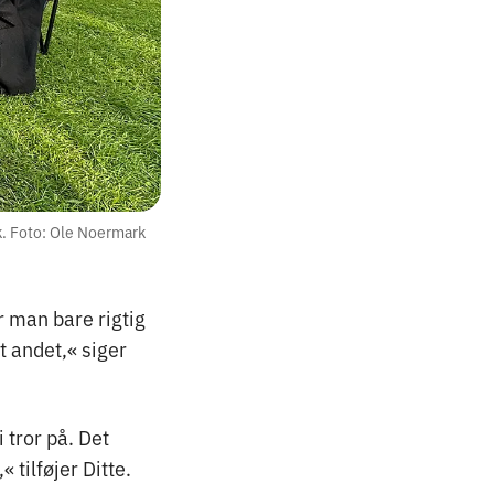
k. Foto: Ole Noermark
 man bare rigtig
 andet,« siger
 tror på. Det
 tilføjer Ditte.