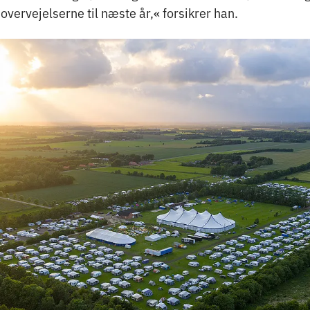
 overvejelserne til næste år,« forsikrer han.