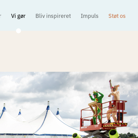
r
Vi gør
Bliv inspireret
Impuls
Støt os