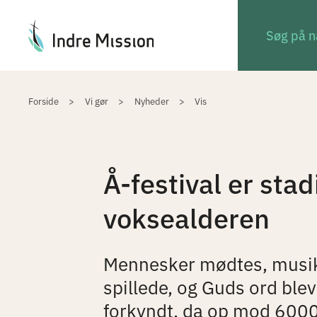
Du er her:
Forside
Vi gør
Nyheder
Vis
Å-festival er stadi
voksealderen
Mennesker mødtes, musi
spillede, og Guds ord blev
forkyndt, da op mod 6000