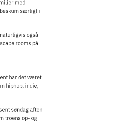
amilier med
beskum særligt i
naturligvis også
 escape rooms på
dent har det været
om hiphop, indie,
 sent søndag aften
m troens op- og