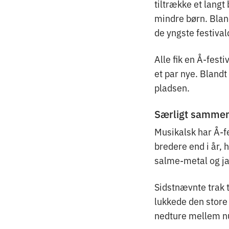
tiltrække et langt
mindre børn. Blan
de yngste festival
Alle fik en Å-fest
et par nye. Bland
pladsen.
Særligt samme
Musikalsk har Å-fe
bredere end i år, 
salme-metal og ja
Sidstnævnte trak 
lukkede den stor
nedture mellem 