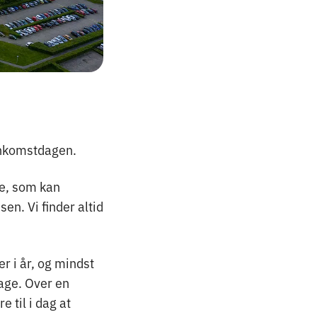
ankomstdagen.
le, som kan
sen. Vi finder altid
 i år, og mindst
dage. Over en
e til i dag at