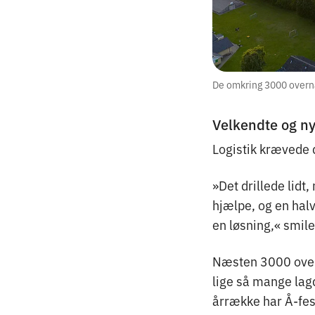
De omkring 3000 overna
Velkendte og n
Logistik krævede 
»Det drillede lidt
hjælpe, og en halv 
en løsning,« smile
Næsten 3000 overn
lige så mange lagd
årrække har Å-festi