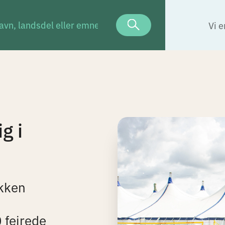
Vi e
g i
kken
 fejrede