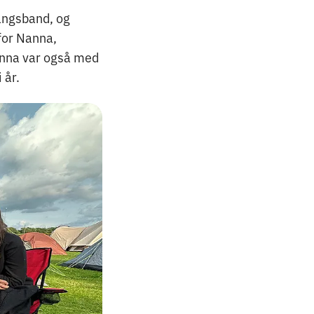
angsband, og
 for Nanna,
Nanna var også med
 år.