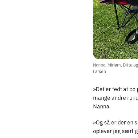
Nanna, Miriam, Ditte o
Larsen
»Det er fedt at b
mange andre rundt
Nanna.
»Og så er der en s
oplever jeg særlig