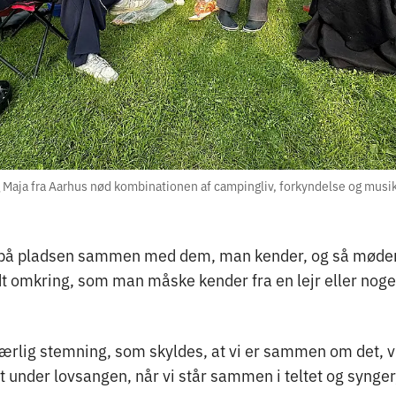
g Maja fra Aarhus nød kombinationen af campingliv, forkyndelse og musi
o på pladsen sammen med dem, man kender, og så møder
 omkring, som man måske kender fra en lejr eller noget
ærlig stemning, som skyldes, at vi er sammen om det, vi
t under lovsangen, når vi står sammen i teltet og synger,«