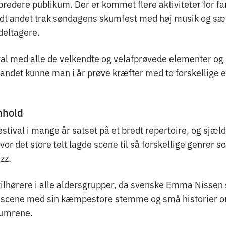
 bredere publikum. Der er kommet flere aktiviteter for f
dt andet trak søndagens skumfest med høj musik og sæ
deltagere.
ival med alle de velkendte og velafprøvede elementer og 
t andet kunne man i år prøve kræfter med to forskellige
nhold
stival i mange år satset på et bredt repertoire, og sjæl
hvor det store telt lagde scene til så forskellige genrer s
zz.
tilhørere i alle aldersgrupper, da svenske Emma Nissen
e scene med sin kæmpestore stemme og små historier o
numrene.