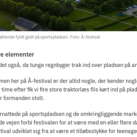
ttende fyldt godt på sportspladsen. Foto: Å-festival
ye elementer
det også, da tunge regnbyger trak ind over pladsen på 
, men her på Å-festival er der altid nogle, der kender nog
time efter fik vi fire store traktorlæs flis kørt ind på plad
r formanden stolt.
attede på sportspladsen og de omkringliggende marker
e vejen forbi festivalen for at være med en eller flere 
val udviklet sig fra at være et tilløbsstykke for teenager