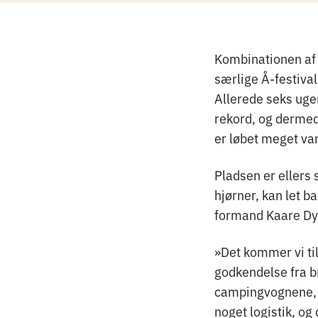
Kombinationen af 
særlige Å-festival-
Allerede seks uge
rekord, og dermed 
er løbet meget van
Pladsen er ellers 
hjørner, kan let b
formand Kaare Dyh
»Det kommer vi til
godkendelse fra br
campingvognene, og
noget logistik, og