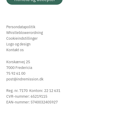
Persondatapolitik
Whistleblowerordning
Cookieindstillinger
Logo og design
Kontakt os
Korskærvej 25
7000 Fredericia
75 92 61 00
post@indremission.dk
Reg. nr. 7170 Kontonr. 22 12 631
CVR-nummer: 65219115
EAN-nummer: 5740032405927