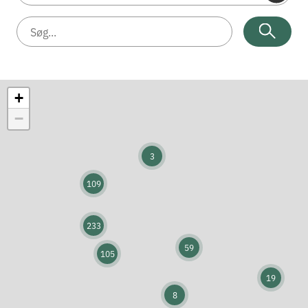
+
−
3
109
233
59
105
19
8