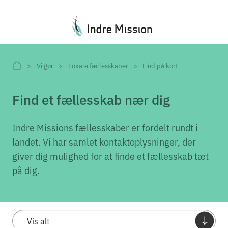
Du er her:
Vi gør
Lokale fællesskaber
Find på kort
Find et fællesskab nær dig
Indre Missions fællesskaber er fordelt rundt i
landet. Vi har samlet kontaktoplysninger, der
giver dig mulighed for at finde et fællesskab tæt
på dig.