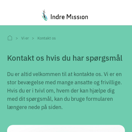
Du er her:
Vi er
Kontakt os
Kontakt os hvis du har spørgsmål
Du er altid velkommen til at kontakte os. Vi er en
stor bevægelse med mange ansatte og frivillige.
Hvis du er i tvivl om, hvem der kan hjælpe dig
med dit spørgsmål, kan du bruge formularen
længere nede på siden.