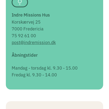
Indre Missions Hus
Korskærvej 25
7000 Fredericia
75 92 61 00
post@indremission.dk
Åbningstider
Mandag - torsdag kl. 9.30 - 15.00
Fredag kl. 9.30 - 14.00