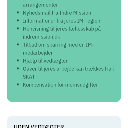
arrangementer
Nyhedsmail fra Indre Mission
Informationer fra jeres IM-region
Henvisning til jeres fællesskab på
indremission.dk
Tilbud om sparring med en IM-
medarbejder
Hjælp til vedtægter
Gaver til jeres arbejde kan trækkes fra i
SKAT
Kompensation for momsudgifter
UDEN VEDTÆGTER