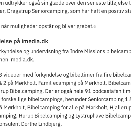
 udtrykker også sin glæde over den seneste tilføjelse t
r, Dragstrup Seniorcamping, som har haft en positiv sta
, når muligheder opstår og bliver grebet.«
lse på imedia.dk
kyndelse og undervisning fra Indre Missions bibelcamp
men imedia.dk.
3 videoer med forkyndelse og bibeltimer fra fire bibelc
 2 på Mørkholt, Familiecamping på Mørkholt, Bibelcamp
erup Bibelcamping. Der er også hele 91 podcastafsnit m
te forskellige bibelcampings, herunder Seniorcamping 1 
 Mørkholt, Bibelcamping for alle på Mørkholt, Hjalleru
amping, Hurup Bibelcamping og Lystruphave Bibelcampi
nsulent Dorthe Lindbjerg.