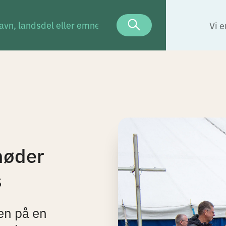
Vi e
møder
s
en på en