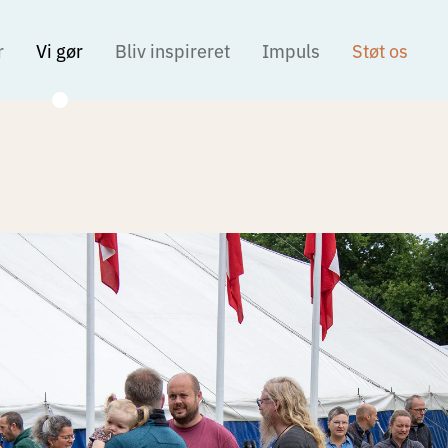
r
Vi gør
Bliv inspireret
Impuls
Støt os