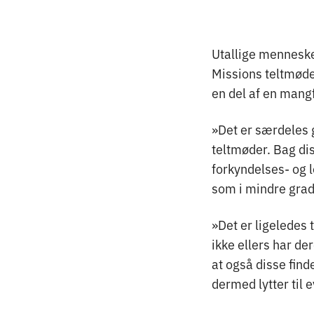
Utallige menneske
Missions teltmøde
en del af en man
»Det er særdeles 
teltmøder. Bag dis
forkyndelses- og l
som i mindre gra
»Det er ligeledes
ikke ellers har d
at også disse fin
dermed lytter til 