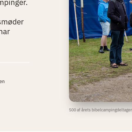
mpinger.
gsmøder
 har
en
500 af årets bibelcampingdeltager