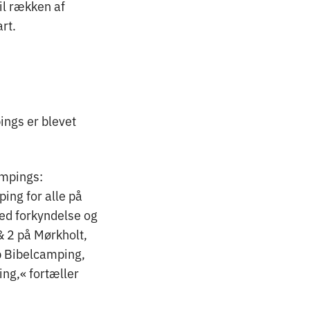
il rækken af
rt.
ings er blevet
ampings:
ing for alle på
ed forkyndelse og
& 2 på Mørkholt,
p Bibelcamping,
ng,« fortæller