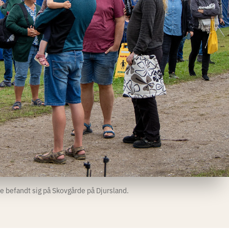
e befandt sig på Skovgårde på Djursland.