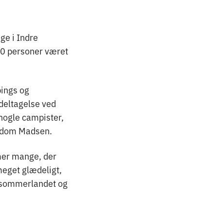
ge i Indre
00 personer været
pings og
 deltagelse ved
 nogle campister,
Medom Madsen.
mmer mange, der
meget glædeligt,
 i sommerlandet og