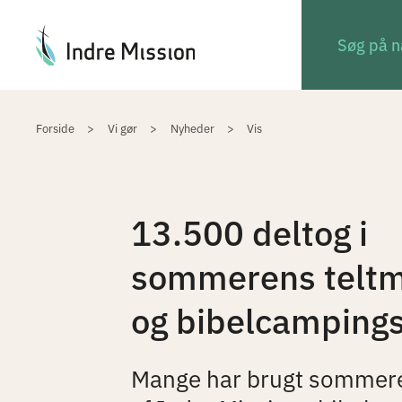
Du er her:
Forside
Vi gør
Nyheder
Vis
13.500 deltog i
sommerens telt
og bibelcamping
Mange har brugt sommer