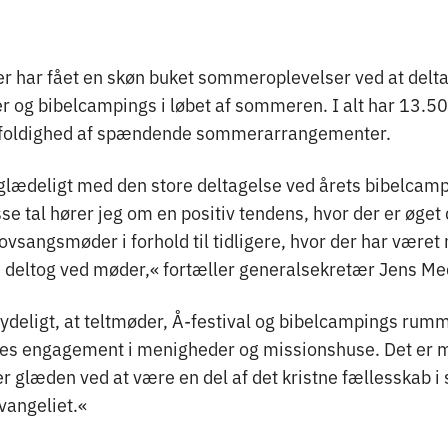
r har fået en skøn buket sommeroplevelser ved at delta
r og bibelcampings i løbet af sommeren. I alt har 13.5
gfoldighed af spændende sommerarrangementer.
glædeligt med den store deltagelse ved årets bibelcam
se tal hører jeg om en positiv tendens, hvor der er øget
ovsangsmøder i forhold til tidligere, hvor der har været
d deltog ved møder,« fortæller generalsekretær Jens 
 tydeligt, at teltmøder, Å-festival og bibelcampings ru
eres engagement i menigheder og missionshuse. Det er 
der glæden ved at være en del af det kristne fællesskab
evangeliet.«