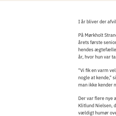
I år bliver der afv
På Mørkholt Stra
årets første seni
hendes ægtefælle 
år, hvor hun var t
"Vi fik en varm ve
nogle at kende," s
man ikke kender 
Der var flere nye
Klitlund Nielsen, 
vældigt humør ove