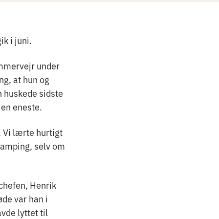
ik i juni.
ommervejr under
ng, at hun og
n huskede sidste
e en eneste.
 Vi lærte hurtigt
rcamping, selv om
rchefen, Henrik
øde var han i
e lyttet til