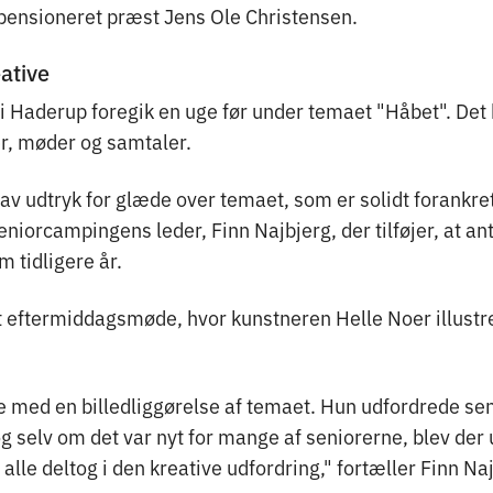
pensioneret præst Jens Ole Christensen.
eative
 Haderup foregik en uge før under temaet "Håbet". Det 
r, møder og samtaler.
av udtryk for glæde over temaet, som er solidt forankre
seniorcampingens leder, Finn Najbjerg, der tilføjer, at an
 tidligere år.
eftermiddagsmøde, hvor kunstneren Helle Noer illustr
e med en billedliggørelse af temaet. Hun udfordrede s
og selv om det var nyt for mange af seniorerne, blev der
g alle deltog i den kreative udfordring," fortæller Finn Na