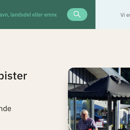
Vi e
ister
ende