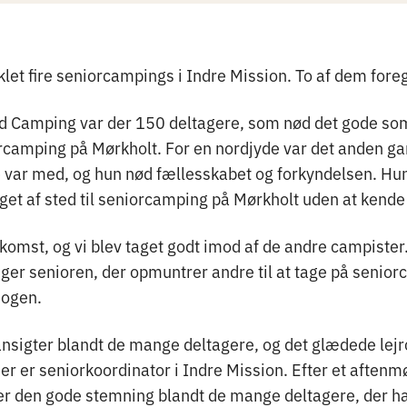
iklet fire seniorcampings i Indre Mission. To af dem foreg
nd Camping var der 150 deltagere, som nød det gode s
orcamping på Mørkholt. For en nordjyde var det anden ga
var med, og hun nød fællesskabet og forkyndelsen. Hu
aget af sted til seniorcamping på Mørkholt uden at kend
lkomst, og vi blev taget godt imod af de andre campister.
iger senioren, der opmuntrer andre til at tage på senio
nogen.
 ansigter blandt de mange deltagere, og det glædede lej
der er seniorkoordinator i Indre Mission. Efter et aftenm
r den gode stemning blandt de mange deltagere, der havd