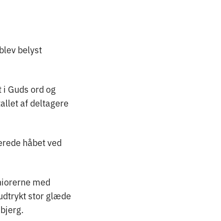
blev belyst
t i Guds ord og
tallet af deltagere
erede håbet ved
eniorerne med
 udtrykt stor glæde
jbjerg.