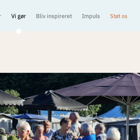
r
Vi gør
Bliv inspireret
Impuls
Støt os