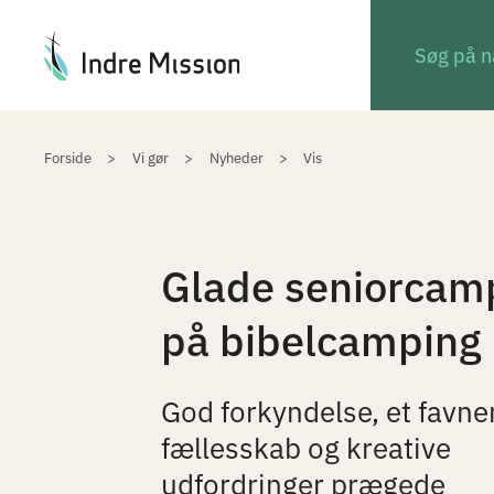
Du er her:
Forside
Vi gør
Nyheder
Vis
Glade seniorcamp
på bibelcamping
God forkyndelse, et favn
fællesskab og kreative
udfordringer prægede