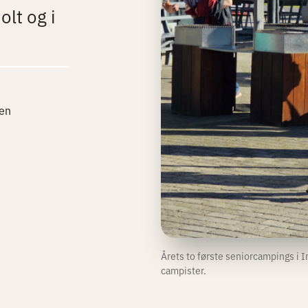
lt og i
en
Årets to første seniorcampings i I
campister.