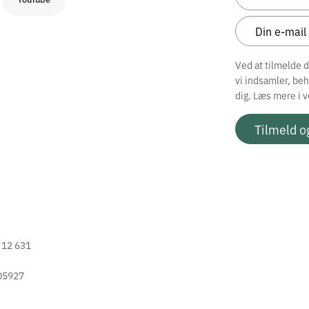
Ved at tilmelde 
vi indsamler, be
dig. Læs mere i 
Tilmeld o
2 12 631
05927