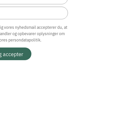
dig vores nyhedsmail accepterer du, at
handler og opbevarer oplysninger om
vores
persondatapolitik.
g accepter