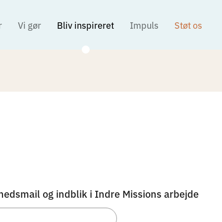
r
Vi gør
Bliv inspireret
Impuls
Støt os
hedsmail og indblik i Indre Missions arbejde