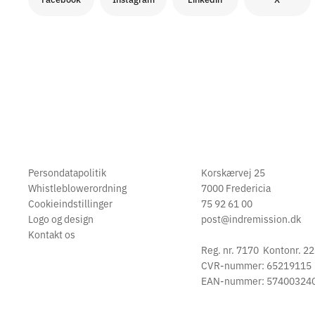
Persondatapolitik
Korskærvej 25
Whistleblowerordning
7000 Fredericia
Cookieindstillinger
75 92 61 00
Logo og design
post@indremission.dk
Kontakt os
Reg. nr. 7170 Kontonr. 2
CVR-nummer: 65219115
EAN-nummer: 57400324