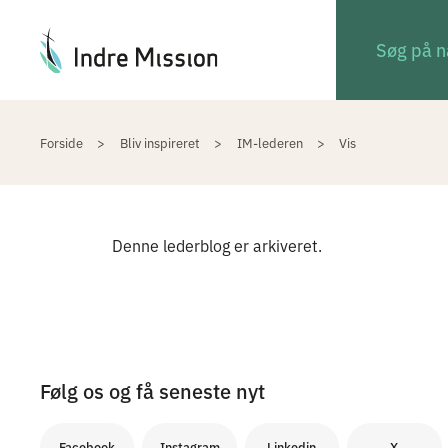
Du er her:
Forside
Bliv inspireret
IM-lederen
Vis
Denne lederblog er arkiveret.
Følg os og få seneste nyt
Facebook
Instagram
Linkedin
X