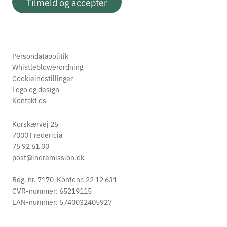
Tilmeld og accepter
Persondatapolitik
Whistleblowerordning
Cookieindstillinger
Logo og design
Kontakt os
Korskærvej 25
7000 Fredericia
75 92 61 00
post@indremission.dk
Reg. nr. 7170 Kontonr. 22 12 631
CVR-nummer: 65219115
EAN-nummer: 5740032405927