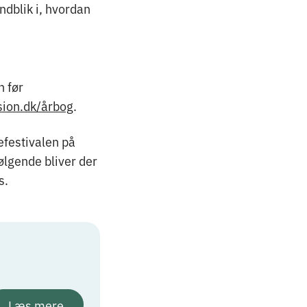
ndblik i, hvordan
 før
sion.dk/årbog
.
festivalen på
ølgende bliver der
s.
Læs mere