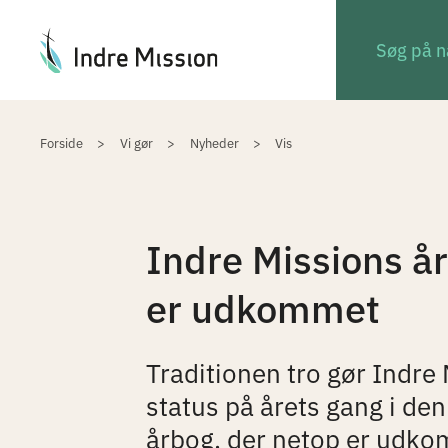
Du er her:
Forside
Vi gør
Nyheder
Vis
Indre Missions å
er udkommet
Traditionen tro gør Indre
status på årets gang i den
årbog, der netop er udko