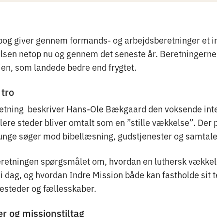
bog giver gennem formands- og arbejdsberetninger et ind
elsen netop nu og gennem det seneste år. Beretningerne
en, som landede bedre end frygtet.
tro
etning beskriver Hans-Ole Bækgaard den voksende inter
lere steder bliver omtalt som en ”stille vækkelse”. Der 
e unge søger mod bibellæsning, gudstjenester og samtale
beretningen spørgsmålet om, hvordan en luthersk vække
i dag, og hvordan Indre Mission både kan fastholde sit 
esteder og fællesskaber.
r og missionstiltag