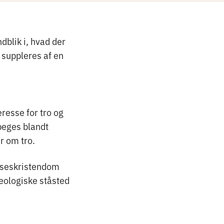
blik i, hvad der
 suppleres af en
esse for tro og
peges blandt
r om tro.
lseskristendom
teologiske ståsted