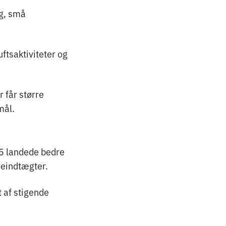
ag, små
ftsaktiviteter og
 får større
mål.
25 landede bedre
veindtægter.
 af stigende