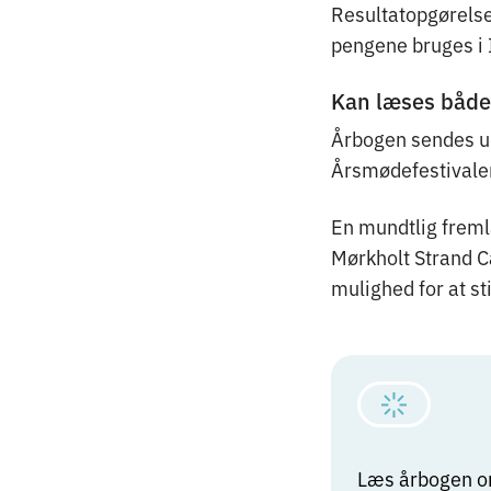
Resultatopgørelsen
pengene bruges i 
Kan læses både 
Årbogen sendes u
Årsmødefestivalen
En mundtlig frem
Mørkholt Strand Ca
mulighed for at st
Læs årbogen o