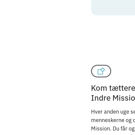
Kom tættere 
Indre Missi
Hver anden uge se
menneskerne og det
Mission. Du får o