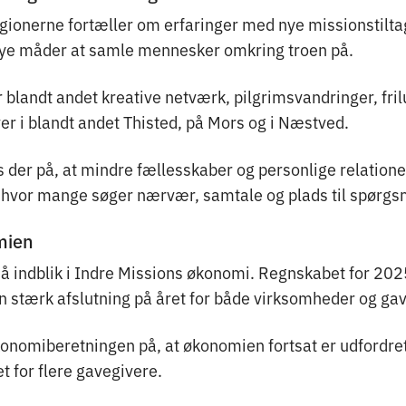
egionerne fortæller om erfaringer med nye missionstilt
nye måder at samle mennesker omkring troen på.
blandt andet kreative netværk, pilgrimsvandringer, frilu
iver i blandt andet Thisted, på Mors og i Næstved.
 der på, at mindre fællesskaber og personlige relationer
d, hvor mange søger nærvær, samtale og plads til spørgs
mien
å indblik i Indre Missions økonomi. Regnskabet for 20
en stærk afslutning på året for både virksomheder og ga
onomiberetningen på, at økonomien fortsat er udfordret
t for flere gavegivere.