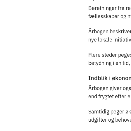
Beretninger fra r
fællesskaber og 
Årbogen beskriver 
nye lokale initiat
Flere steder peges
betydning i en ti
Indblik i økono
Årbogen giver ogs
end frygtet efter 
Samtidig peger øk
udgifter og behove