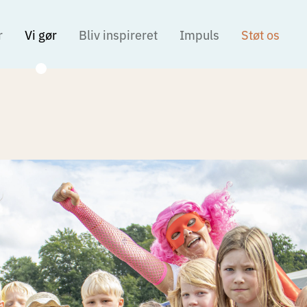
r
Vi gør
Bliv inspireret
Impuls
Støt os