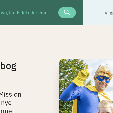
Vi e
rbog
 Mission
 nye
mmet.