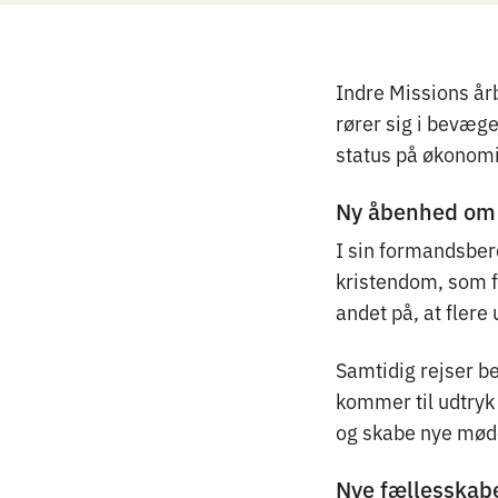
Indre Missions år
rører sig i bevæg
status på økonomi
Ny åbenhed om 
I sin formandsber
kristendom, som f
andet på, at fler
Samtidig rejser 
kommer til udtryk 
og skabe nye mød
Nye fællesskabe