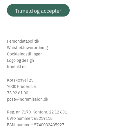
Tilmeld og accepter
Persondatapolitik
Whistleblowerordning
Cookieindstillinger
Logo og design
Kontakt os
Korskærvej 25
7000 Fredericia
75 92 61 00
post@indremission.dk
Reg. nr. 7170 Kontonr. 22 12 631
CVR-nummer: 65219115
EAN-nummer: 5740032405927