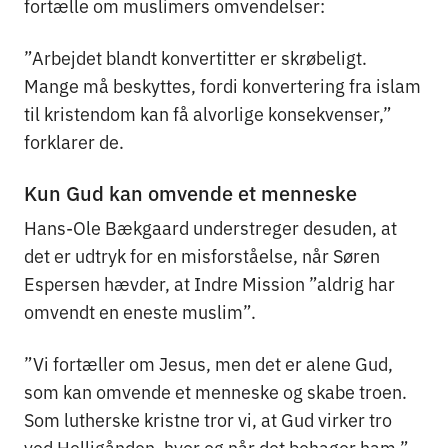
fortælle om muslimers omvendelser:
”Arbejdet blandt konvertitter er skrøbeligt.
Mange må beskyttes, fordi konvertering fra islam
til kristendom kan få alvorlige konsekvenser,”
forklarer de.
Kun Gud kan omvende et menneske
Hans-Ole Bækgaard understreger desuden, at
det er udtryk for en misforståelse, når Søren
Espersen hævder, at Indre Mission ”aldrig har
omvendt en eneste muslim”.
”Vi fortæller om Jesus, men det er alene Gud,
som kan omvende et menneske og skabe troen.
Som lutherske kristne tror vi, at Gud virker tro
ved Helligånden, hvor og når det behager ham,”