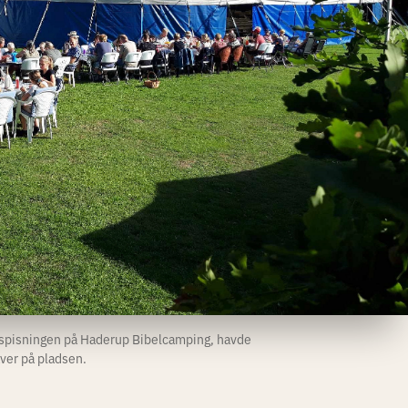
esspisningen på Haderup Bibelcamping, havde
aver på pladsen.