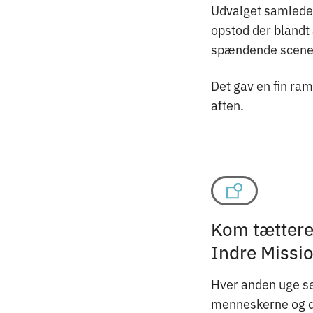
Udvalget samlede 
opstod der blandt
spændende sceneu
Det gav en fin ra
aften.
Kom tættere 
Indre Missi
Hver anden uge se
menneskerne og det