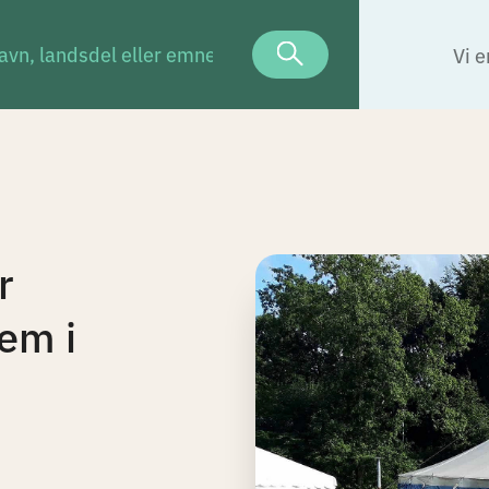
Vi e
r
em i