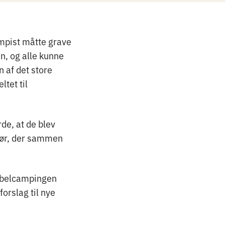
ampist måtte grave
n, og alle kunne
n af det store
ltet til
de, at de blev
tør, der sammen
 bibelcampingen
orslag til nye