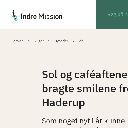
Du er her:
Forside
Vi gør
Nyheder
Vis
Sol og caféaftene
bragte smilene fr
Haderup
Som noget nyt i år kunne