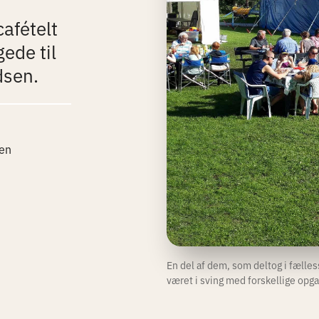
afételt
gede til
dsen.
en
En del af dem, som deltog i fæll
været i sving med forskellige opg