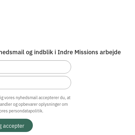
hedsmail og indblik i Indre Missions arbejde
dig vores nyhedsmail accepterer du, at
handler og opbevarer oplysninger om
vores
persondatapolitik.
g accepter