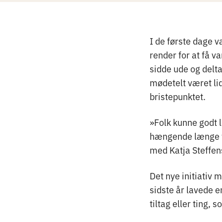
I de første dage 
render for at få v
sidde ude og delta
mødetelt været lidt
bristepunktet.
»Folk kunne godt 
hængende længe fo
med Katja Steffe
Det nye initiativ 
sidste år lavede 
tiltag eller ting,