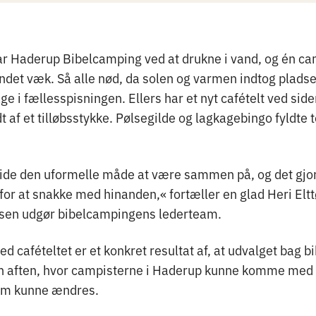
var Haderup Bibelcamping ved at drukne i vand, og én c
andet væk. Så alle nød, da solen og varmen indtog pladse
ge i fællesspisningen. Ellers har et nyt cafételt ved side
 af et tilløbsstykke. Pølsegilde og lagkagebingo fyldte te
lide den uformelle måde at være sammen på, og det gjor
r at snakke med hinanden,« fortæller en glad Heri Elt
nsen udgør bibelcampingens lederteam.
med cafételtet er et konkret resultat af, at udvalget bag
en aften, hvor campisterne i Haderup kunne komme med f
 som kunne ændres.