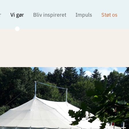
r
Vi gør
Bliv inspireret
Impuls
Støt os