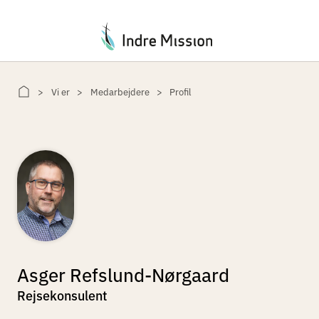
Du er her:
Vi er
Medarbejdere
Profil
Asger Refslund-Nørgaard
Rejsekonsulent