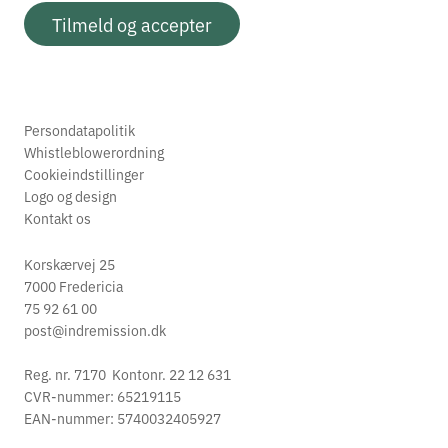
Tilmeld og accepter
Persondatapolitik
Whistleblowerordning
Cookieindstillinger
Logo og design
Kontakt os
Korskærvej 25
7000 Fredericia
75 92 61 00
post@indremission.dk
Reg. nr. 7170 Kontonr. 22 12 631
CVR-nummer: 65219115
EAN-nummer: 5740032405927