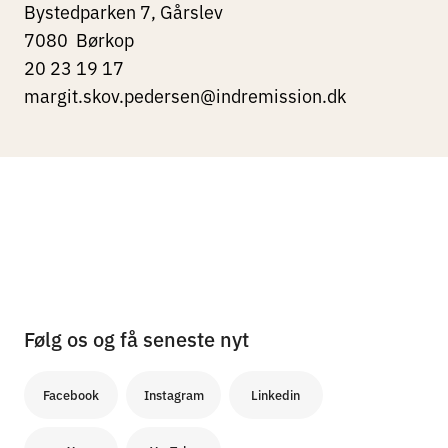
Bystedparken 7, Gårslev
7080
Børkop
20 23 19 17
margit.skov.pedersen@indremission.dk
Følg os og få seneste nyt
Facebook
Instagram
Linkedin