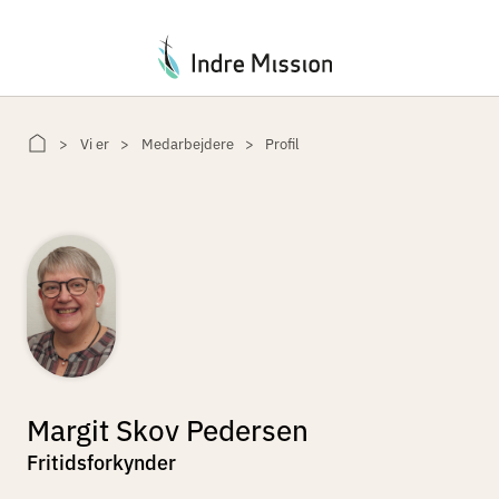
Du er her:
Vi er
Medarbejdere
Profil
Margit Skov Pedersen
Fritidsforkynder