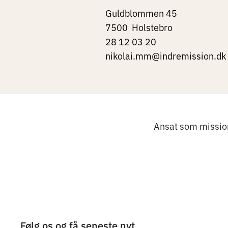
Guldblommen 45
7500
Holstebro
28 12 03 20
nikolai.mm@indremission.dk
Ansat som missio
Følg os og få seneste nyt