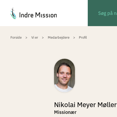
Du er her:
Forside
Vi er
Medarbejdere
Profil
Nikolai Meyer Møller
Missionær