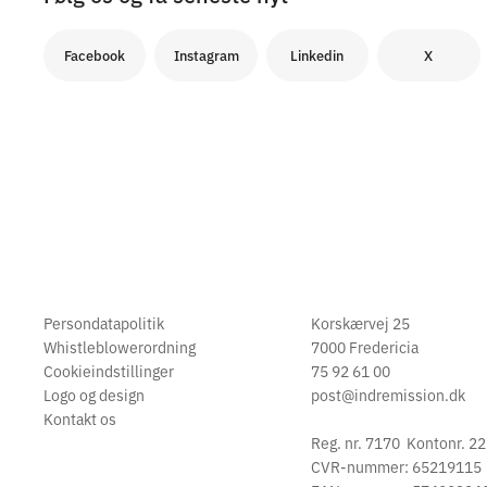
Facebook
Instagram
Linkedin
X
Persondatapolitik
Korskærvej 25
Whistleblowerordning
7000 Fredericia
Cookieindstillinger
75 92 61 00
Logo og design
post@indremission.dk
Kontakt os
Reg. nr. 7170 Kontonr. 2
CVR-nummer: 65219115