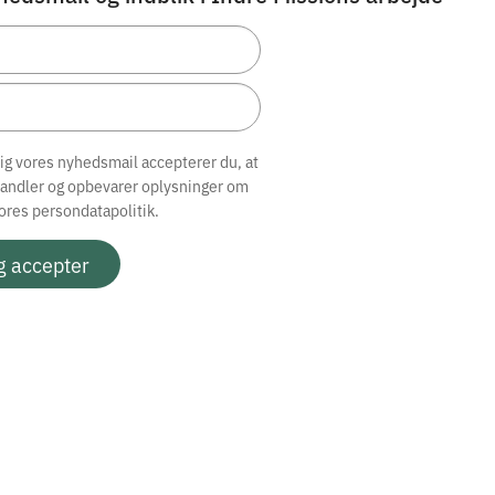
dig vores nyhedsmail accepterer du, at
handler og opbevarer oplysninger om
vores
persondatapolitik.
g accepter