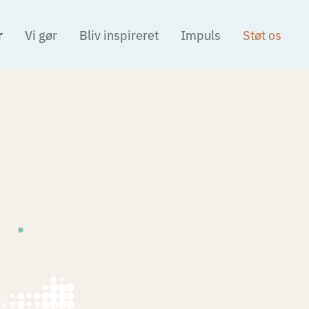
r
Vi gør
Bliv inspireret
Impuls
Støt os