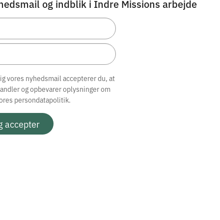
hedsmail og indblik i Indre Missions arbejde
dig vores nyhedsmail accepterer du, at
handler og opbevarer oplysninger om
vores
persondatapolitik.
g accepter