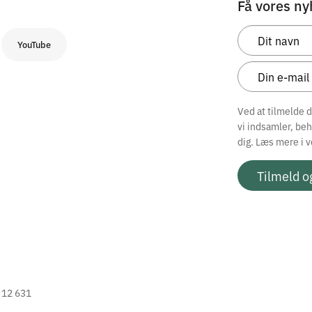
Få vores ny
YouTube
Ved at tilmelde 
vi indsamler, be
dig. Læs mere i 
Tilmeld o
2 12 631