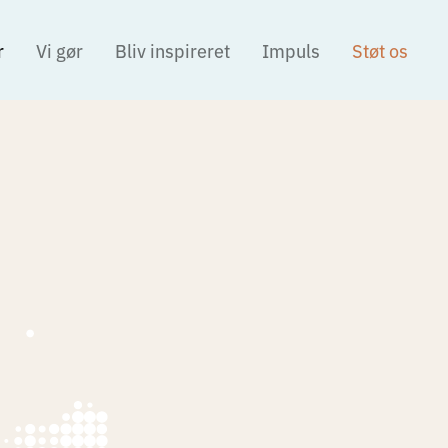
r
Vi gør
Bliv inspireret
Impuls
Støt os