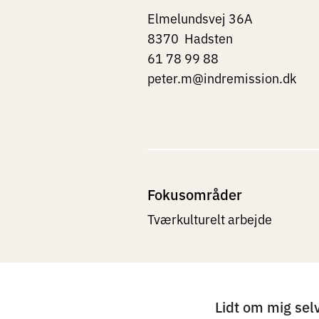
Elmelundsvej 36A
8370
Hadsten
61 78 99 88
peter.m@indremission.dk
Fokusområder
Tværkulturelt arbejde
Lidt om mig sel