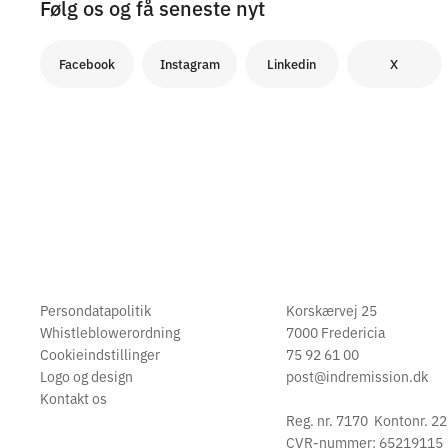
Følg os og få seneste nyt
Facebook
Instagram
Linkedin
X
Persondatapolitik
Korskærvej 25
Whistleblowerordning
7000 Fredericia
Cookieindstillinger
75 92 61 00
Logo og design
post@indremission.dk
Kontakt os
Reg. nr. 7170 Kontonr. 2
CVR-nummer: 65219115