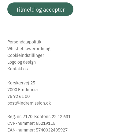
Tilmeld og accepter
Persondatapolitik
Whistleblowerordning
Cookieindstillinger
Logo og design
Kontakt os
Korskærvej 25
7000 Fredericia
75 92 61 00
post@indremission.dk
Reg. nr. 7170 Kontonr. 22 12 631
CVR-nummer: 65219115
EAN-nummer: 5740032405927