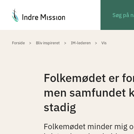
Du er her:
Forside
Bliv inspireret
IM-lederen
Vis
Folkemødet er fo
men samfundet k
stadig
Folkemødet minder mig 