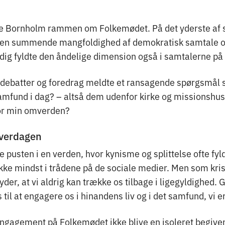
de Bornholm rammen om Folkemødet. På det yderste af 
 en summende mangfoldighed af demokratisk samtale og
dig fyldte den åndelige dimension også i samtalerne på 
f debatter og foredrag meldte et ransagende spørgsmål 
samfund i dag? – altså dem udenfor kirke og missionshu
for min omverden?
verdagen
e pusten i en verden, hvor kynisme og splittelse ofte fy
ikke mindst i trådene på de sociale medier. Men som kris
yder, at vi aldrig kan trække os tilbage i ligegyldighed.
 til at engagere os i hinandens liv og i det samfund, vi er
ngagement på Folkemødet ikke blive en isoleret begive