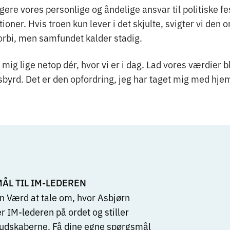
gere vores personlige og åndelige ansvar til politiske fes
ioner. Hvis troen kun lever i det skjulte, svigter vi den 
forbi, men samfundet kalder stadig.
 mig lige netop dér, hvor vi er i dag. Lad vores værdier b
sbyrd. Det er den opfordring, jeg har taget mig med hje
ÅL TIL IM-LEDEREN
en Værd at tale om, hvor Asbjørn
 IM-lederen på ordet og stiller
budskaberne. Få dine egne spørgsmål