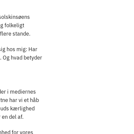
solskinsøens
 folkeligt
flere stande.
sig hos mig: Har
s. Og hvad betyder
lder i mediernes
tne har vi et håb
 Guds kærlighed
 en del af.
nhed for vores