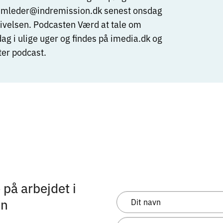
imleder@indremission.dk
senest onsdag
givelsen. Podcasten Værd at tale om
g i ulige uger og findes på
imedia.dk
og
tter podcast.
på arbejdet i
on