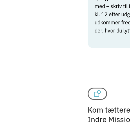
med – skriv til
kl. 12 efter ud
udkommer freda
der, hvor du ly
Kom tættere 
Indre Missi