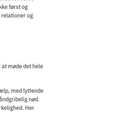
kke først og
relationer og
 at møde det hele
jælp, med lyttende
håndgribelig nød.
irkelighed. Her