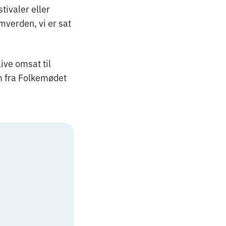
tivaler eller
omverden, vi er sat
live omsat til
m fra Folkemødet