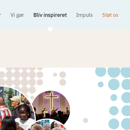
r
Vi gør
Bliv inspireret
Impuls
Støt os