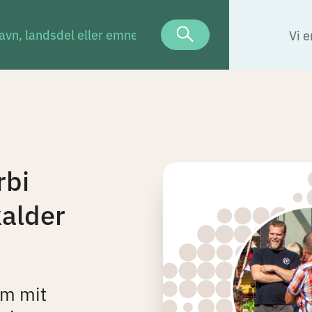
Vi e
rbi
alder
om mit