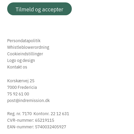
Tilmeld og accepter
Persondatapolitik
Whistleblowerordning
Cookieindstillinger
Logo og design
Kontakt os
Korskærvej 25
7000 Fredericia
75 92 61 00
post@indremission.dk
Reg. nr. 7170 Kontonr. 22 12 631
CVR-nummer: 65219115
EAN-nummer: 5740032405927