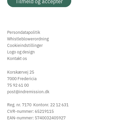
Tilmeld og accepter
Persondatapolitik
Whistleblowerordning
Cookieindstillinger
Logo og design
Kontakt os
Korskærvej 25
7000 Fredericia
75 92 61 00
post@indremission.dk
Reg. nr. 7170 Kontonr. 22 12 631
CVR-nummer: 65219115
EAN-nummer: 5740032405927