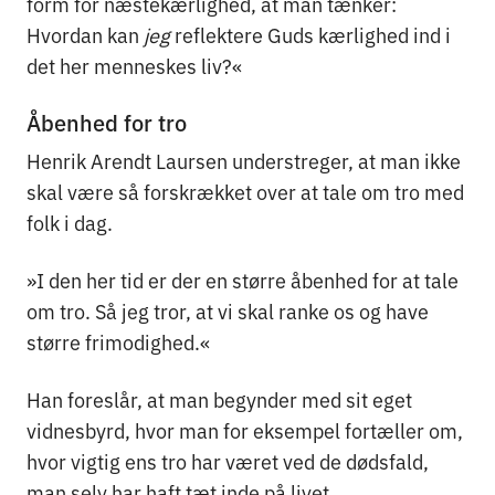
form for næstekærlighed, at man tænker:
Hvordan kan
jeg
reflektere Guds kærlighed ind i
det her menneskes liv?«
Åbenhed for tro
Henrik Arendt Laursen understreger, at man ikke
skal være så forskrækket over at tale om tro med
folk i dag.
»I den her tid er der en større åbenhed for at tale
om tro. Så jeg tror, at vi skal ranke os og have
større frimodighed.«
Han foreslår, at man begynder med sit eget
vidnesbyrd, hvor man for eksempel fortæller om,
hvor vigtig ens tro har været ved de dødsfald,
man selv har haft tæt inde på livet.