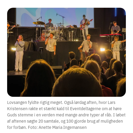
Lovsangen fyldte rigtig meget. Også lørdag aften, hvor Lars
Kristensen rakte et stærkt kald til Eventdeltagerne om at høre
Guds stemme i en verden med mange andre typer af råb. I løbet
af aftenen søgte 20 samtale, og 100 gjorde brug af muligheden
for forbøn. Foto: Anette Maria Ingemansen