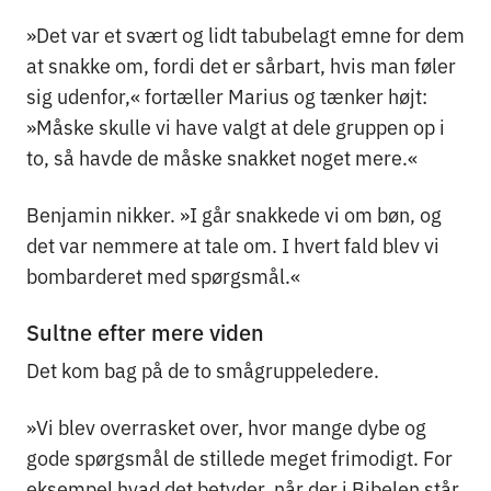
»Det var et svært og lidt tabubelagt emne for dem
at snakke om, fordi det er sårbart, hvis man føler
sig udenfor,« fortæller Marius og tænker højt:
»Måske skulle vi have valgt at dele gruppen op i
to, så havde de måske snakket noget mere.«
Benjamin nikker. »I går snakkede vi om bøn, og
det var nemmere at tale om. I hvert fald blev vi
bombarderet med spørgsmål.«
Sultne efter mere viden
Det kom bag på de to smågruppeledere.
»Vi blev overrasket over, hvor mange dybe og
gode spørgsmål de stillede meget frimodigt. For
eksempel hvad det betyder, når der i Bibelen står,