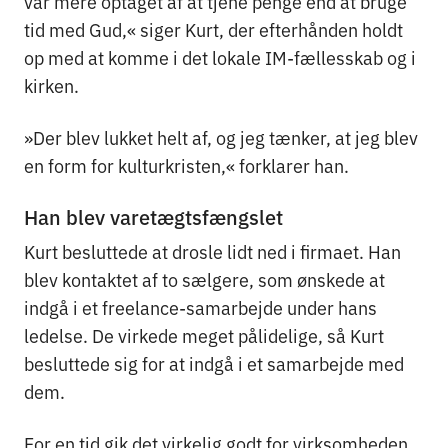
var mere optaget af at tjene penge end at bruge
tid med Gud,« siger Kurt, der efterhånden holdt
op med at komme i det lokale IM-fællesskab og i
kirken.
»Der blev lukket helt af, og jeg tænker, at jeg blev
en form for kulturkristen,« forklarer han.
Han blev varetægtsfængslet
Kurt besluttede at drosle lidt ned i firmaet. Han
blev kontaktet af to sælgere, som ønskede at
indgå i et freelance-samarbejde under hans
ledelse. De virkede meget pålidelige, så Kurt
besluttede sig for at indgå i et samarbejde med
dem.
For en tid gik det virkelig godt for virksomheden,