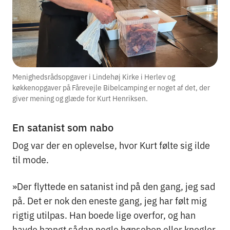
Menighedsrådsopgaver i Lindehøj Kirke i Herlev og
køkkenopgaver på Fårevejle Bibelcamping er noget af det, der
giver mening og glæde for Kurt Henriksen.
En satanist som nabo
Dog var der en oplevelse, hvor Kurt følte sig ilde
til mode.
»Der flyttede en satanist ind på den gang, jeg sad
på. Det er nok den eneste gang, jeg har følt mig
rigtig utilpas. Han boede lige overfor, og han
havde hængt sådan nogle hønseben eller knogler