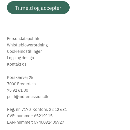
Tilmeld og accepter
Persondatapolitik
Whistleblowerordning
Cookieindstillinger
Logo og design
Kontakt os
Korskærvej 25
7000 Fredericia
75 92 61 00
post@indremission.dk
Reg. nr. 7170 Kontonr. 22 12 631
CVR-nummer: 65219115
EAN-nummer: 5740032405927