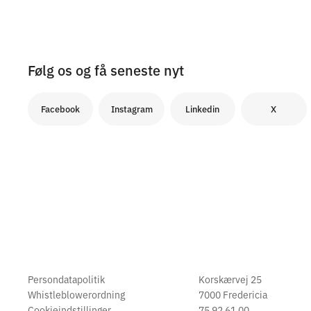
Følg os og få seneste nyt
Facebook
Instagram
Linkedin
X
Persondatapolitik
Korskærvej 25
Whistleblowerordning
7000 Fredericia
Cookieindstillinger
75 92 61 00