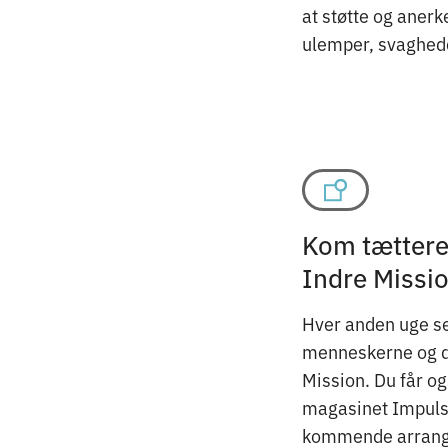
at støtte og anerk
ulemper, svaghede
Kom tættere 
Indre Missi
Hver anden uge se
menneskerne og det
Mission. Du får o
magasinet Impuls 
kommende arrang