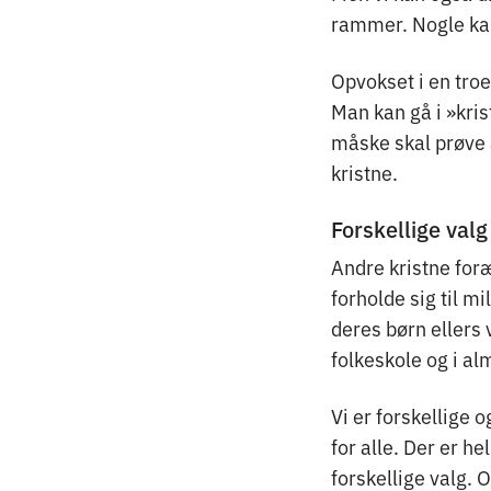
rammer. Nogle kald
Opvokset i en troen
Man kan gå i »kri
måske skal prøve a
kristne.
Forskellige valg
Andre kristne foræ
forholde sig til m
deres børn ellers 
folkeskole og i al
Vi er forskellige o
for alle. Der er he
forskellige valg. O