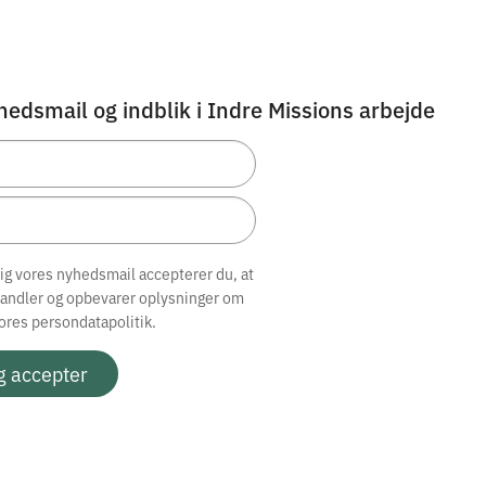
hedsmail og indblik i Indre Missions arbejde
dig vores nyhedsmail accepterer du, at
handler og opbevarer oplysninger om
vores
persondatapolitik.
g accepter