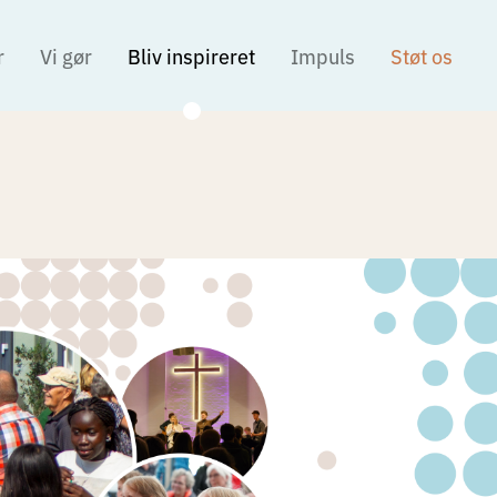
r
Vi gør
Bliv inspireret
Impuls
Støt os