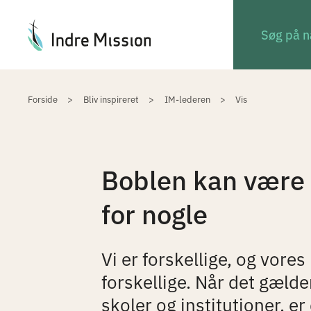
Du er her:
Forside
Bliv inspireret
IM-lederen
Vis
Boblen kan være r
for nogle
Vi er forskellige, og vores
forskellige. Når det gælder
skoler og institutioner, er