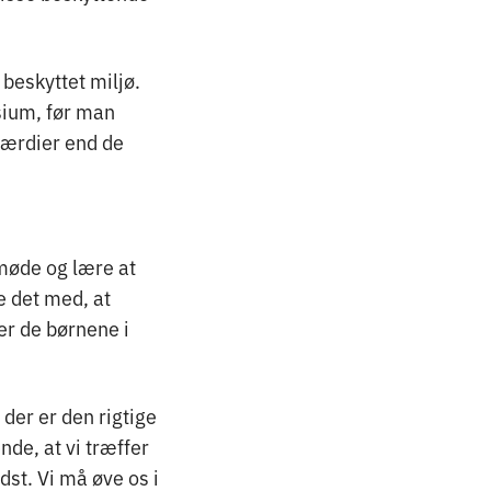
 beskyttet miljø.
sium, før man
 værdier end de
 møde og lære at
e det med, at
der de børnene i
 der er den rigtige
ende, at vi træffer
edst. Vi må øve os i