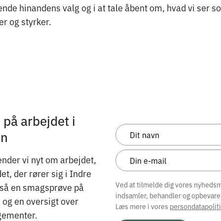
ende hinandens valg og i at tale åbent om, hvad vi ser s
r og styrker.
på arbejdet i
on
nder vi nyt om arbejdet,
, der rører sig i Indre
Ved at tilmelde dig vores nyhedsma
gså en smagsprøve på
indsamler, behandler og opbevare
og en oversigt over
Læs mere i vores
persondatapoliti
ementer.