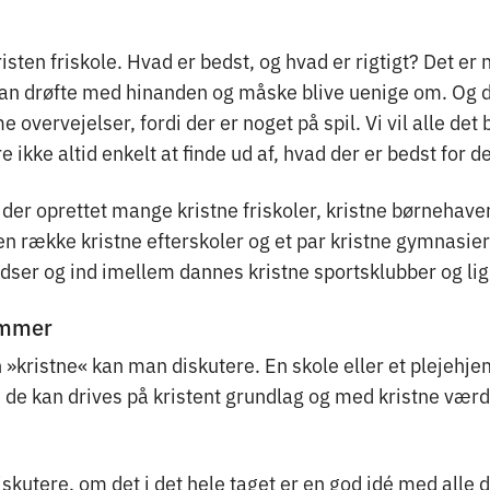
isten friskole. Hvad er bedst, og hvad er rigtigt? Det er 
kan drøfte med hinanden og måske blive uenige om. Og 
overvejelser, fordi der er noget på spil. Vi vil alle det 
e ikke altid enkelt at finde ud af, hvad der er bedst for 
der oprettet mange kristne friskoler, kristne børnehaver
en række kristne efterskoler og et par kristne gymnasier
adser og ind imellem dannes kristne sportsklubber og li
ammer
»kristne« kan man diskutere. En skole eller et plejehje
de kan drives på kristent grundlag og med kristne værdie
skutere, om det i det hele taget er en god idé med alle 