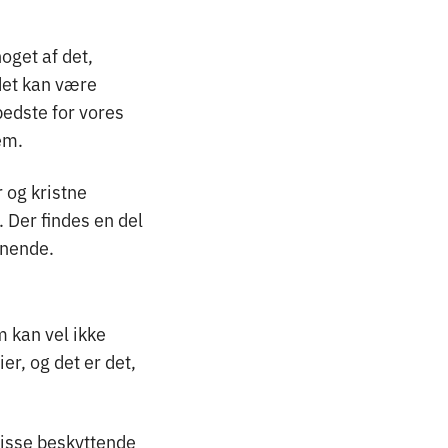
noget af det,
det kan være
bedste for vores
dem.
 og kristne
. Der findes en del
gnende.
m kan vel ikke
r, og det er det,
disse beskyttende