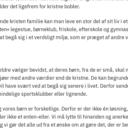
er det ligefrem for kristne bobler.
de kristen familie kan man leve en stor del af sit liv i et
sten« legestue, børneklub, friskole, efterskole og gymna
t begå sig i et verdsligt miljø, som er præget af andre
ldre vælger bevidst, at deres børn, fra de er små, skal
iljøer med andre værdier end de kristne. De kan begrund
vil have svært ved at begå sig senere i livet. Derfor sen
mindelige sportsklubber eller lignende.
g vores børn er forskellige. Derfor er der ikke én løsning,
ller ikke et enten-eller. Vi må lytte til hinanden og anerk
g vi gør det alle ud fra et ønske om at gøre det, der er b