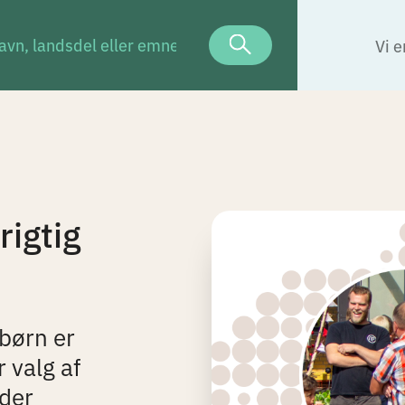
Vi e
igtig
 børn er
 valg af
 der