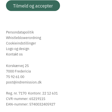
Tilmeld og accepter
Persondatapolitik
Whistleblowerordning
Cookieindstillinger
Logo og design
Kontakt os
Korskærvej 25
7000 Fredericia
75 92 61 00
post@indremission.dk
Reg. nr. 7170 Kontonr. 22 12 631
CVR-nummer: 65219115
EAN-nummer: 5740032405927