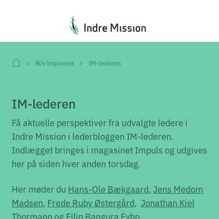
Du er her:
Bliv inspireret
IM-lederen
IM-lederen
Få aktuelle perspektiver fra udvalgte ledere i
Indre Mission i lederbloggen IM-lederen.
Indlægget bringes i magasinet Impuls og udgives
her på siden hver anden torsdag.
Her møder du
Hans-Ole Bækgaard
,
Jens Medom
Madsen
,
Frede Ruby Østergård
,
Jonathan Kiel
Thormann
og
Filip Bangura Fyhn
.