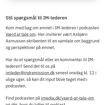
Stil spørgsmål til IM-lederen
Kom med bag om emnet i IM-lederen i podcasten
Værd at tale om
. Her inviterer vært Asbjørn
Asmussen skribenten til en samtale om baggrund
og perspektiver på emnet.
Har du et spørgsmål eller en kommentar til IM-
lederen? Send det til os på
imleder@indremission.dk
senest onsdag kl. 12 i
ulige uger, så kan dit input blive taget med i
podcasten.
Find podcasten på
imedia.dk/vaerd-at-tale-om
og dér, hvor du lytter til podcast.