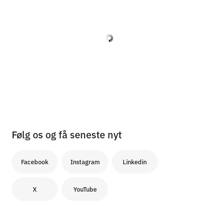
7. marts 2024
Vi tolererer ikke chikane, mobning og
overgreb
Det er et fælles ansvar, at alle vores fællesskaber
er trygge og sunde for alle.
Læs mere
22. februar 2024