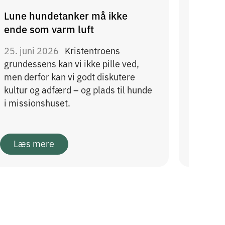
Lune hundetanker må ikke
Næste
ende som varm luft
end n
25. juni 2026
Kristentroens
11. ju
grundessens kan vi ikke pille ved,
svælget
men derfor kan vi godt diskutere
som et 
kultur og adfærd – og plads til hunde
aldrig,
i missionshuset.
bruger 
Læs mere
Læs 