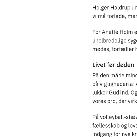
Holger Haldrup und
vi må forlade, me
For Anette Holm e
uhelbredelige sygd
mødes, fortæller 
Livet før døden
På den måde minde
på vigtigheden af
lukker Gud ind. O
vores ord, der vir
På volleyball-stæ
fællesskab og lov
indgang for nye kr