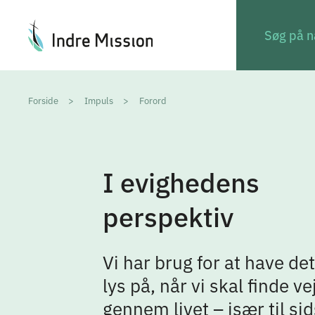
Du er her:
Forside
Impuls
Forord
I evighedens
perspektiv
Vi har brug for at have de
lys på, når vi skal finde ve
gennem livet – især til sid