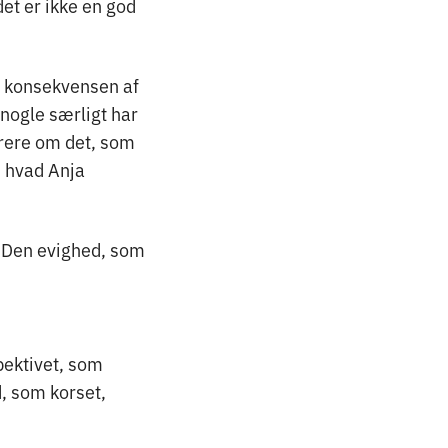
et er ikke en god
ar konsekvensen af
 nogle særligt har
hørere om det, som
, hvad Anja
: Den evighed, som
pektivet, som
d, som korset,