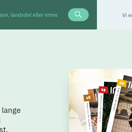
Vi e
t lange
j
st.