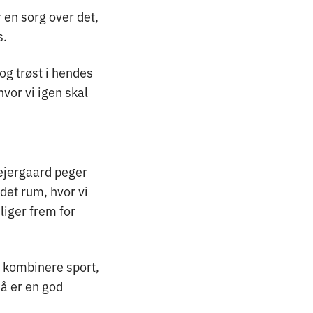
 en sorg over det,
s.
og trøst i hendes
hvor vi igen skal
Sejergaard peger
det rum, hvor vi
liger frem for
t kombinere sport,
å er en god