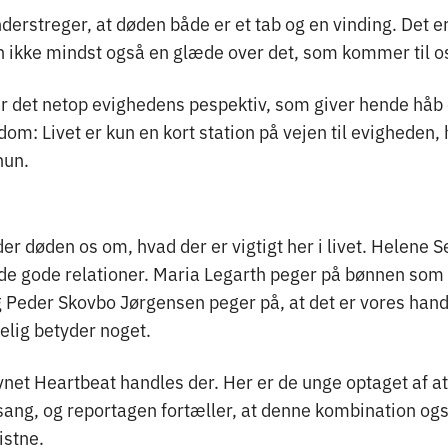
erstreger, at døden både er et tab og en vinding. Det er
n ikke mindst også en glæde over det, som kommer til o
r det netop evighedens pespektiv, som giver hende håb 
om: Livet er kun en kort station på vejen til evigheden, 
hun.
r døden os om, hvad der er vigtigt her i livet. Helene 
 de gode relationer. Maria Legarth peger på bønnen som 
g Peder Skovbo Jørgensen peger på, at det er vores hand
kelig betyder noget.
vnet Heartbeat handles der. Her er de unge optaget af a
sang, og reportagen fortæller, at denne kombination ogs
istne.