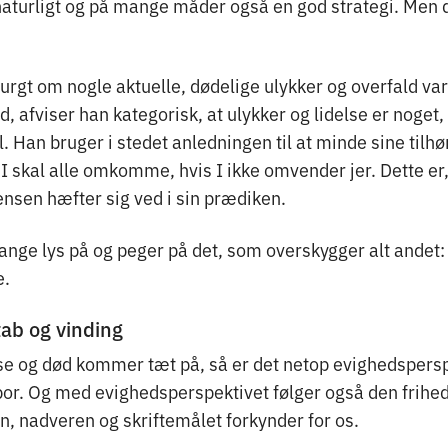
naturligt og på mange måder også en god strategi. Men d
purgt om nogle aktuelle, dødelige ulykker og overfald v
afviser han kategorisk, at ulykker og lidelse er noget,
til. Han bruger i stedet anledningen til at minde sine til
: I skal alle omkomme, hvis I ikke omvender jer. Dette er
nsen hæfter sig ved i sin prædiken.
lange lys på og peger på det, som overskygger alt andet
e.
ab og vinding
se og død kommer tæt på, så er det netop evighedspers
spor. Og med evighedsperspektivet følger også den frihe
n, nadveren og skriftemålet forkynder for os.