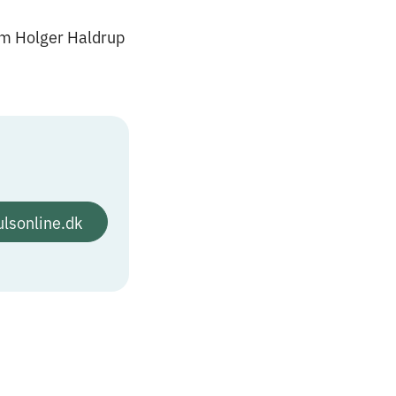
 som Holger Haldrup
lsonline.dk