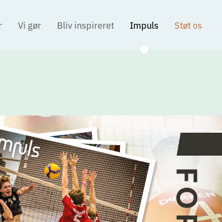
r
Vi gør
Bliv inspireret
Impuls
Støt os