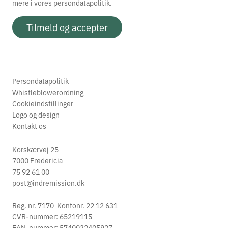
mere i vores
persondatapolitik.
Tilmeld og accepter
Persondatapolitik
Whistleblowerordning
Cookieindstillinger
Logo og design
Kontakt os
Korskærvej 25
7000 Fredericia
75 92 61 00
post@indremission.dk
Reg. nr. 7170 Kontonr. 22 12 631
CVR-nummer: 65219115
EAN-nummer: 5740032405927