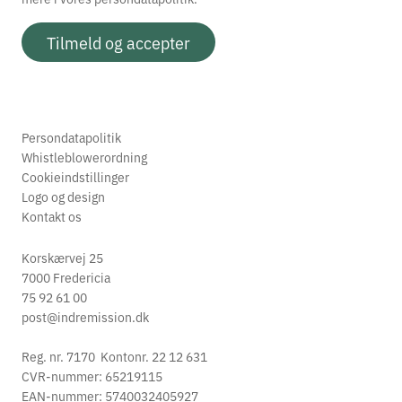
Tilmeld og accepter
Persondatapolitik
Whistleblowerordning
Cookieindstillinger
Logo og design
Kontakt os
Korskærvej 25
7000 Fredericia
75 92 61 00
post@indremission.dk
Reg. nr. 7170 Kontonr. 22 12 631
CVR-nummer: 65219115
EAN-nummer: 5740032405927